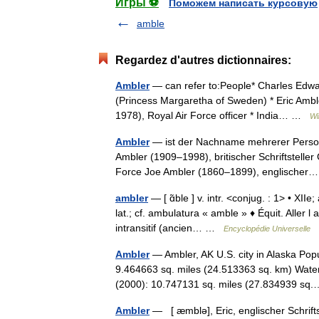
Игры ⚽
Поможем написать курсовую
amble
Regardez d'autres dictionnaires:
Ambler
— can refer to:People* Charles Edwa
(Princess Margaretha of Sweden) * Eric Amble
1978), Royal Air Force officer * India… …
Wi
Ambler
— ist der Nachname mehrerer Persone
Ambler (1909–1998), britischer Schriftsteller
Force Joe Ambler (1860–1899), englische
ambler
— [ ɑ̃ble ] v. intr. <conjug. : 1> • XI
lat.; cf. ambulatura « amble » ♦ Équit. Aller 
intransitif (ancien… …
Encyclopédie Universelle
Ambler
— Ambler, AK U.S. city in Alaska Pop
9.464663 sq. miles (24.513363 sq. km) Water
(2000): 10.747131 sq. miles (27.834939 
Ambler
— [ æmblə], Eric, englischer Schrifts