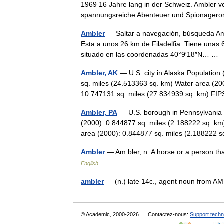
1969 16 Jahre lang in der Schweiz. Ambler v
spannungsreiche Abenteuer und Spionag
Ambler
— Saltar a navegación, búsqueda Amb
Esta a unos 26 km de Filadelfia. Tiene unas
situado en las coordenadas 40°9′18″N… 
Ambler, AK
— U.S. city in Alaska Population
sq. miles (24.513363 sq. km) Water area (200
10.747131 sq. miles (27.834939 sq. km) 
Ambler, PA
— U.S. borough in Pennsylvania 
(2000): 0.844877 sq. miles (2.188222 sq. km
area (2000): 0.844877 sq. miles (2.188222
Ambler
— Am bler, n. A horse or a person 
English
ambler
— (n.) late 14c., agent noun from 
© Academic, 2000-2026
Contactez-nous:
Support techn