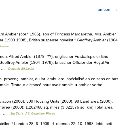
ambon
rd Ambler (born 1966), son of Princess Margaretha, Mrs. Ambler
r (1909 1998), British suspense novelist * Geoffrey Ambler (1904
kipedia
n: Alfred Ambler (1879–??), englischer Fußballspieler Eric
 Geoffrey Ambler (1904–1978), britischer Offizier der Royal Air
r… …
Deutsch Wikipedia
Ie; a. provenç. amblar, du lat. ambulare, spécialisé en ce sens en bas
l amble. Trotteur distancé pour avoir amblé. ● ambler verbe
ulation (2000): 309 Housing Units (2000): 98 Land area (2000):
 area (2000): 1.282468 sq. miles (3.321576 sq. km) Total area
sq.… …
StarDict's U.S. Gazetteer Places
teller, * London 28. 6. 1909, ✝ ebenda 22. 10. 1998; lebte seit