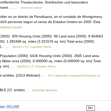
eröffentlichte Theaterstücke, Drehbücher und besonders
eromane.… …
Universal-Lexikon
ler es un distrito de Pensilvania, en el condado de Montgomery.
 6424 personas segun el censo de Estados Unidos en 2000. Esta
…
Wikipedia Español
 (2000): 309 Housing Units (2000): 98 Land area (2000): 9.464663
0): 1.282468 sq. miles (3.321576 sq. km) Total area (2000):
FIPS… …
StarDict's U.S. Gazetteer Places
Population (2000): 6426 Housing Units (2000): 2605 Land area
) Water area (2000): 0.000000 sq. miles (0.000000 sq. km) Total
 sq. km) …
StarDict's U.S. Gazetteer Places
that ambles. [1913 Webster] …
The Collaborative International Dictionary of
AMBLE (Cf. amble) …
Etymology dictionary
ique
,
RÉCLAME
18+