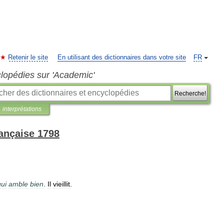
Retenir le site
En utilisant des dictionnaires dans votre site
FR
clopédies sur 'Academic'
Recherche!
interprétations
rançaise 1798
qui
amble
bien
.
Il
vieillit
.