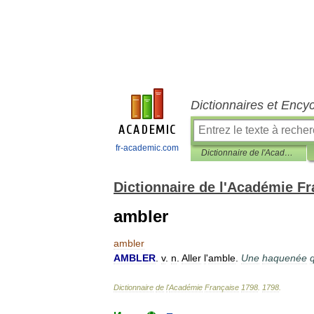
Dictionnaires et Ency
fr-academic.com
Dictionnaire de l'Académie Française 1798
Dictionnaire de l'Académie F
ambler
ambler
AMBLER
.
v
.
n
.
Aller
l
'
amble
.
Une
haquenée
Dictionnaire
de
l
'
Académie
Française
1798
.
1798
.